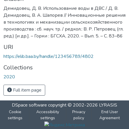
Демидовец, Д. В. Использование воды в ДВС / Д. В.
Демидовец, В. А. Шапорев // Инновационные решения
в технологиях и механизации сельскохозяйственного
производства : сб. науч. тр. / редкол.: В. Р. Петровец (гл.
ред.) [и др.]. – Горки : БГСХА, 2020. – Вып. 5. – С. 83–86
URI
https://elib.baa.by/handle/123456789/4802
Collections
2020
Full item page
DSpace software
copyright © 2002-2026
LYRASIS
Cookie
Accessibility
Privacy
End User
settings
settings
policy
Agreement