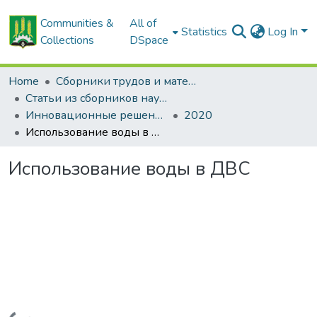
Communities &
All of
Statistics
Log In
Collections
DSpace
Home
Сборники трудов и материалов конференций
Статьи из сборников научных трудов
Инновационные решения в технологиях и механизации сельскохозяйственного производства
2020
Использование воды в ДВС
Использование воды в ДВС
Loading...