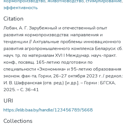
кормопроизводтво
,
животноводство
,
стимулирование
,
эффективность
Citation
Лобан, А. Г. Зарубежный и отечественный опыт
развития кормопроизводства: направления и
тенденции // Актуальные проблемы инновационного
развития агропромышленного комплекса Беларуси: сб.
науч. тр. по материалам XVI I Междунар. науч.-практ.
конф., посвящ. 165-летию подготовки по
специальности «Экономика» и 95-летию образования
эконом. фак-та, Горки, 26–27 октября 2023 г. / редкол.:
И. В. Шафранская (отв. ред.) [и др.]. – Горки : БГСХА,
2025. – С. 36–41
URI
https://elib.baa.by/handle/123456789/5668
Collections