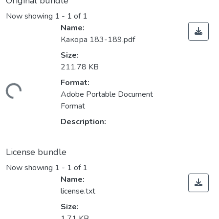
Original bundle
Now showing
1 - 1 of 1
Name:
Какора 183-189.pdf
Size:
211.78 KB
Format:
Loading...
Adobe Portable Document
Format
Description:
License bundle
Now showing
1 - 1 of 1
Name:
license.txt
Size:
1.71 KB