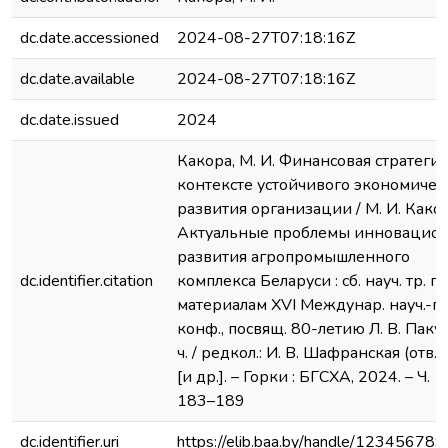
dc.date.accessioned
2024-08-27T07:18:16Z
dc.date.available
2024-08-27T07:18:16Z
dc.date.issued
2024
Какора, М. И. Финансовая стратегия
контексте устойчивого экономичес
развития организации / М. И. Какор
Актуальные проблемы инновацио
развития агропромышленного
dc.identifier.citation
комплекса Беларуси : сб. науч. тр. по
материалам XVI Междунар. науч.-пр
конф., посвящ. 80-летию Л. В. Пакуш
ч. / редкол.: И. В. Шафранская (отв. 
[и др.]. – Горки : БГСХА, 2024. – Ч. 1.
183–189
dc.identifier.uri
https://elib.baa.by/handle/12345678