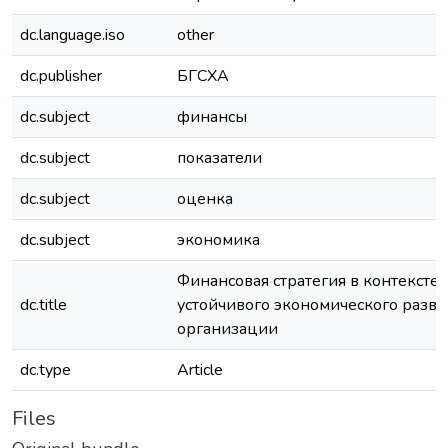
dc.language.iso
other
dc.publisher
БГСХА
dc.subject
финансы
dc.subject
показатели
dc.subject
оценка
dc.subject
экономика
Финансовая стратегия в контексте
dc.title
устойчивого экономического разви
организации
dc.type
Article
Files