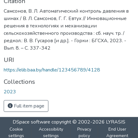
Citation
Самсонов, В. Л. Автоматический контроль давления в
шинах / В. Л. Самсонов, Г. Г. Евтух // Инновационные
решения в технологиях и механизации
сельскохозяйственного производства : сб. науч. тр. /
редкол.: В. В. Гусаров [и др.]. - Горки : БГСХА, 2023. -
Вып. 8. – С. 337-342
URI
https://elib.baa.by/handle/123456789/4128
Collections
2023
Full item page
DSpace software
copyright © 2002-2026
LYRASIS
Cookie
Accessibility
Privacy
End User
settings
settings
policy
Agreement