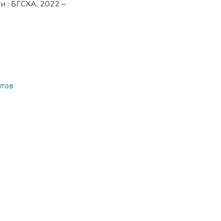
ки : БГСХА, 2022 –
нтов