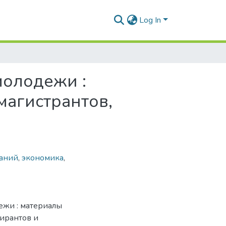
Log In
молодежи :
 магистрантов,
ваний
,
экономика
,
ежи : материалы
пирантов и