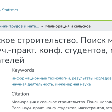
Statistics
Сборники трудов и материалы конференций студентов
Мелиорация и сельское строительство. Поиск молодежи : материалы Респ. науч.-практ. конф. студентов, магистрантов, аспирантов и соискателей
кое строительство. Поиск 
ч.-практ. конф. студентов,
ателей
Keywords
информационные технологии
,
результаты исследо
научная деятельность
,
инженерная наука
Citation
Мелиорация и сельское строительство. Поиск молод
Респ. науч.-практ. конф. студентов, магистрантов, ас