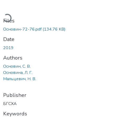
oading...
Files
Основин-72-76.pdf
(134.76 KB)
Date
2019
Authors
Основин, С. В.
Основина, Л. Г.
Мальцевич, Н. В.
Publisher
БГСХА
Keywords