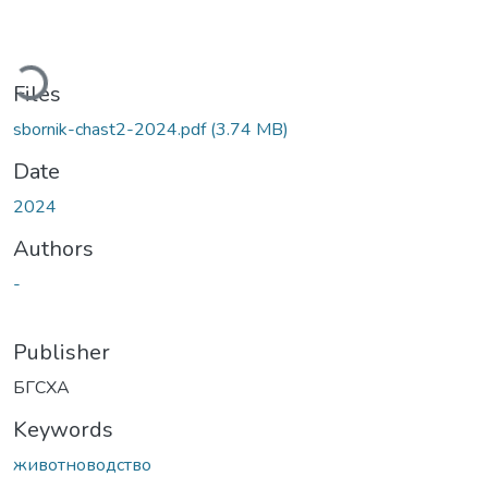
ading...
Files
sbornik-chast2-2024.pdf
(3.74 MB)
Date
2024
Authors
-
Publisher
БГСХА
Keywords
животноводство