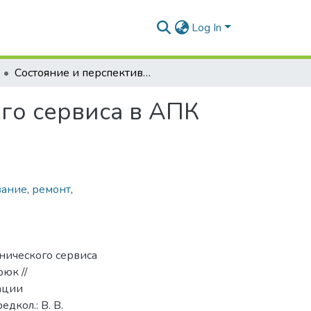
Log In
Состояние и перспективы развития технического сервиса в АПК Республики Беларусь
го сервиса в АПК
вание
,
ремонт
,
хнического сервиса
рюк //
ации
едкол.: В. В.