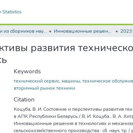
Statistics
Статьи из сборников научных трудов
Инновационные решения в технологиях и механизации сельскохозяйственного производства
2023
ктивы развития техническо
сь
Keywords
технический сервис
,
машины
,
техническое обслужи
вторичный рынок техники
Citation
Коцуба, В. И. Состояние и перспективы развития те
в АПК Республики Беларусь / В. И. Коцуба , В. А. Хит
Инновационные решения в технологиях и механиз
сельскохозяйственного производства : сб. науч. тр. / р