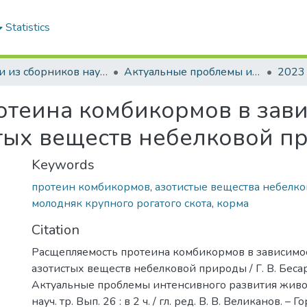
Statistics
Статьи из сборников научных трудов
Актуальные проблемы интенсивного развития животноводства: сб. науч. тр.
2023
теина комбикормов в зави
тых веществ небелковой п
Keywords
протеин комбикормов
,
азотистые вещества небелк
молодняк крупного рогатого скота
,
корма
Citation
Расщепляемость протеина комбикормов в зависимо
азотистых веществ небелковой природы / Г. В. Бесараб
Актуальные проблемы интенсивного развития живот
науч. тр. Вып. 26 : в 2 ч. / гл. ред. В. В. Великанов. – 