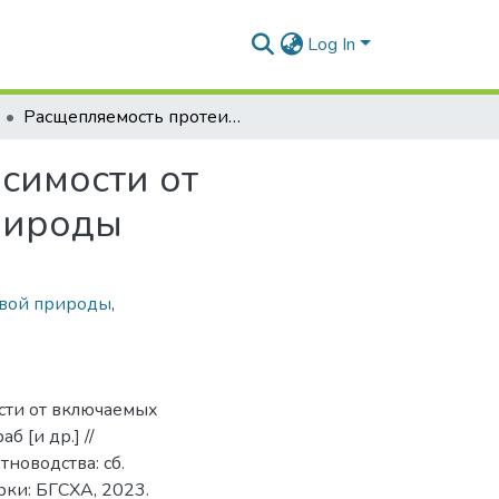
Log In
Расщепляемость протеина комбикормов в зависимости от включаемых азотистых веществ небелковой природы
симости от
рироды
овой природы
,
сти от включаемых
 [и др.] //
новодства: сб.
Горки: БГСХА, 2023.