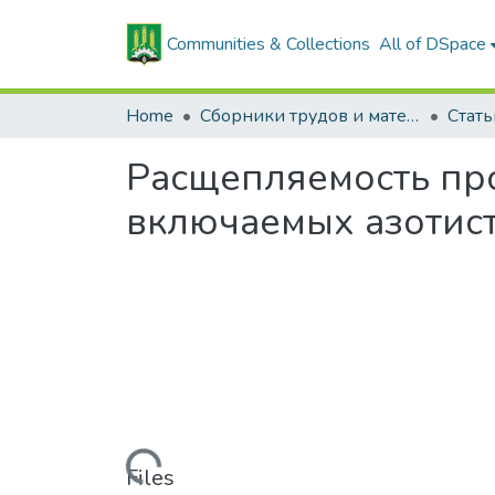
Communities & Collections
All of DSpace
Home
Сборники трудов и материалов конференций
Расщепляемость про
включаемых азотис
Loading...
Files