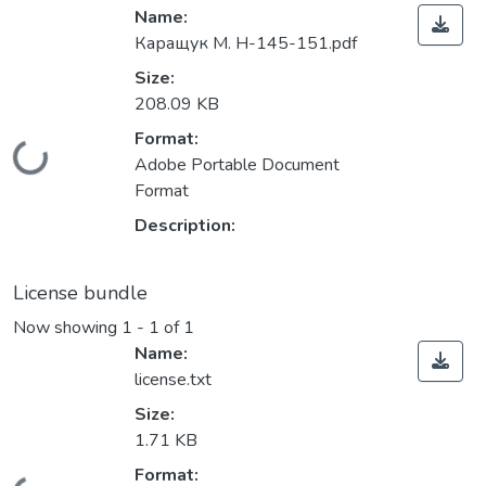
Name:
Каращук М. Н-145-151.pdf
Size:
208.09 KB
Format:
Loading...
Adobe Portable Document
Format
Description:
License bundle
Now showing
1 - 1 of 1
Name:
license.txt
Size:
1.71 KB
Format: