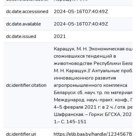
dc.date.accessioned
2024-05-16T07:40:49Z
dc.date.available
2024-05-16T07:40:49Z
dc.date.issued
2021
Каращук, М. Н. Экономическая оце
сложившихся тенденций в
животноводстве Республики Белару
М. Н. Каращук // Актуальные проб
инновационного развития
dc.identifier.citation
агропромышленного комплекса
Беларуси: сб. науч. тр. по материалам
Международ. науч.-практ. конф., Го
4–5 февраля 2021 г: в 2 ч. / отв. ред.
Шафранская. – Горки: БГСХА, 2021. 
1.– С. 145-151
dc.identifier.uri
https://elib.baa.by/handle/12345678