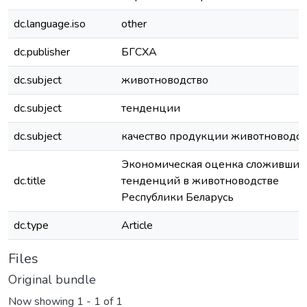
dc.language.iso
other
dc.publisher
БГСХА
dc.subject
животноводство
dc.subject
тенденции
dc.subject
качество продукции животноводст
Экономическая оценка сложивших
dc.title
тенденций в животноводстве
Республики Беларусь
dc.type
Article
Files
Original bundle
Now showing
1 - 1 of 1