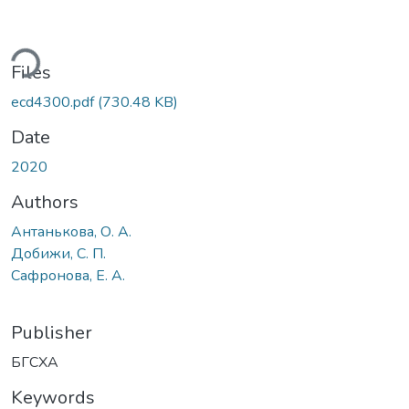
ding...
Files
ecd4300.pdf
(730.48 KB)
Date
2020
Authors
Антанькова, О. А.
Добижи, С. П.
Сафронова, Е. А.
Publisher
БГСХА
Keywords