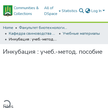
Communities &
All of
Statistics
Log In
Collections
DSpace
Home
Факультет биотехнологии и аквакультуры
Кафедра свиноводства и мелкого животноводства
Учебные материалы
Инкубация : учеб.-метод. пособие
Инкубация : учеб.-метод. пособие
ding...
Files