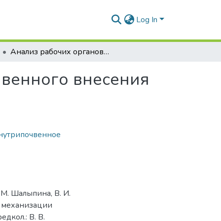
Log In
Анализ рабочих органов машин для внутрипочвенного внесения жидких удобрений
чвенного внесения
нутрипочвенное
М. Шалыпина, В. И.
и механизации
едкол.: В. В.