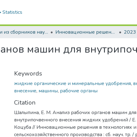
Statistics
Статьи из сборников научных трудов
Инновационные решения в технологиях и механизации сельскохозяйственного производства
2023
ганов машин для внутрипо
Keywords
жидкие органические и минеральные удобрения
,
в
внесение
,
машины
,
рабочие органы
Citation
Шалыпина, Е. М. Анализ рабочих органов машин для
внутрипочвенного внесения жидких удобрений / Е. 
Коцуба // Инновационные решения в технологиях 
сельскохозяйственного производства : сб. науч. тр. / р