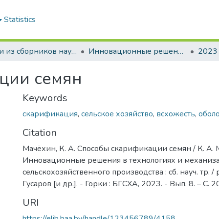
Statistics
Статьи из сборников научных трудов
Инновационные решения в технологиях и механизации сельскохозяйственного производства
2023
ции семян
Keywords
скарификация
,
сельское хозяйство
,
всхожесть
,
обол
Citation
Мачёхин, К. А. Способы скарификации семян / К. А. 
Инновационные решения в технологиях и механиз
сельскохозяйственного производства : сб. науч. тр. / р
Гусаров [и др.]. - Горки : БГСХА, 2023. - Вып. 8. – С. 
URI
https://elib.baa.by/handle/123456789/4158