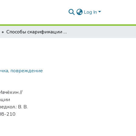
Log In
Способы скарификации семян
очка
,
повреждение
Мачёхин //
ации
едкол.: В. В.
208-210