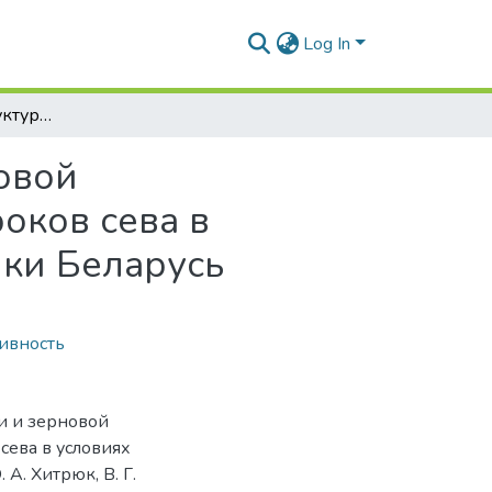
Log In
Формирование структуры урожайности и зерновой продуктивности сортов сои в зависимости от сроков сева в условиях северо-восточного региона Республики Беларусь
овой
оков сева в
ики Беларусь
ивность
и и зерновой
сева в условиях
А. Хитрюк, В. Г.