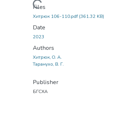
Loading...
Files
Хитрюк 106-110.pdf
(361.32 KB)
Date
2023
Authors
Хитрюк, О. А.
Таранухо, В. Г.
Publisher
БГСХА