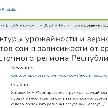
Statistics
Вестник БГСХА: научно-методический журнал Белорусской государственной сельскохозяйственной академии
2023
№3
ктуры урожайности и зерн
ов сои в зависимости от ср
сточного региона Республ
Keywords
соя
,
сорт
,
срок сева
,
структура
,
урожайность
,
продукт
Citation
Хитрюк, О. А. Формирование структуры урожайност
продуктивности сортов сои в зависимости от сроков 
северо-восточного региона Республики Беларусь / О. 