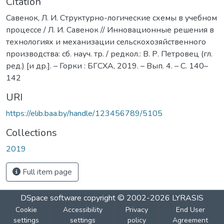
Citation
Савенок, Л. И. Структурно-логические схемы в учебном
процессе / Л. И. Савенок // Инновационные решения в
технологиях и механизации сельскохозяйственного
производства: сб. науч. тр. / редкол.: В. Р. Петровец (гл.
ред.) [и др.]. – Горки : БГСХА, 2019. – Вып. 4. – С. 140–
142
URI
https://elib.baa.by/handle/123456789/5105
Collections
2019
Full item page
DSpace software
copyright © 2002-2026
LYRASIS
Cookie
Accessibility
Privacy
End User
settings
settings
policy
Agreement