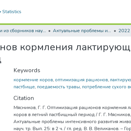
Statistics
Статьи из сборников научных трудов
Актуальные проблемы интенсивного развития животноводства: сб. науч. тр.
2022
нов кормления лактирующи
д
Keywords
кормление коров
,
оптимизация рационов
,
лактиру
пастбище
,
поедаемость травы
,
потребление сухого 
Citation
Мясников, Г. Г. Оптимизация рационов кормления
коров в летний пастбищный период / Г. Г. Мясников, 
Актуальные проблемы интенсивного развития живот
науч. тр. Вып. 25: в 2 ч. / гл. ред. В. В. Великанов. – 