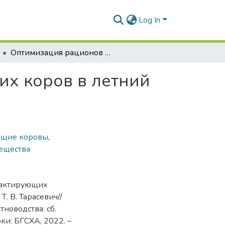
Log In
Оптимизация рационов кормления лактирующих коров в летний пастбищный период
х коров в летний
ющие коровы
,
вещества
 лактирующих
Т. В. Тарасевич//
новодства: сб.
Горки: БГСХА, 2022. –