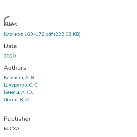
Loading...
Files
Клочков 169-172.pdf
(288.03 KB)
Date
2020
Authors
Клочков, А. В.
Шкуратов, С. С.
Беняш, А. Ю.
Лосев, В. И.
Publisher
БГСХА