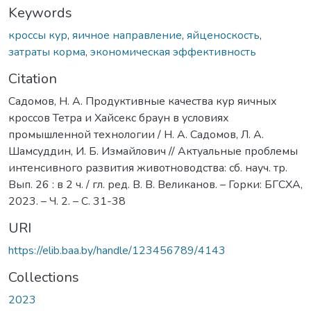
Keywords
кроссы кур
,
яичное направление
,
яйценоскость
,
затраты корма
,
экономическая эффективность
Citation
Садомов, Н. А. Продуктивные качества кур яичных
кроссов Тетра и Хайсекс браун в условиях
промышленной технологии / Н. А. Садомов, Л. А.
Шамсуддин, И. Б. Измайлович // Актуальные проблемы
интенсивного развития животноводства: сб. науч. тр.
Вып. 26 : в 2 ч. / гл. ред. В. В. Великанов. – Горки: БГСХА,
2023. – Ч. 2. – С. 31-38
URI
https://elib.baa.by/handle/123456789/4143
Collections
2023