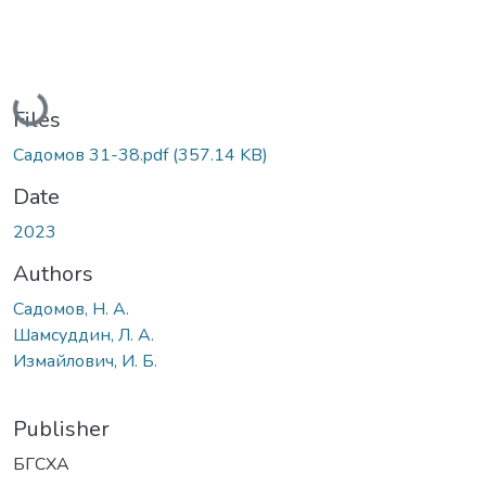
Loading...
Files
Садомов 31-38.pdf
(357.14 KB)
Date
2023
Authors
Садомов, Н. А.
Шамсуддин, Л. А.
Измайлович, И. Б.
Publisher
БГСХА