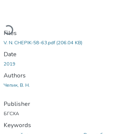
ading...
Files
V. N. CHEPIK-58-63.pdf
(206.04 KB)
Date
2019
Authors
Чепик, В. Н.
Publisher
БГСХА
Keywords