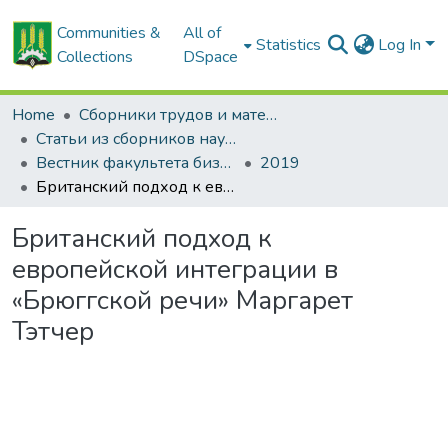
Communities &
All of
Statistics
Log In
Collections
DSpace
Home
Сборники трудов и материалов конференций
Статьи из сборников научных трудов
Вестник факультета бизнеса и права
2019
Британский подход к европейской интеграции в «Брюггской речи» Маргарет Тэтчер
Британский подход к
европейской интеграции в
«Брюггской речи» Маргарет
Тэтчер