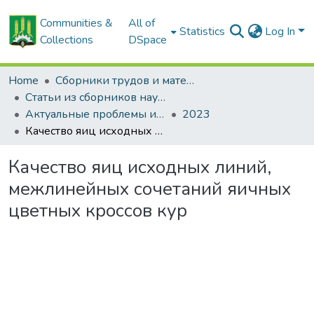
Communities &
All of
Statistics
Log In
Collections
DSpace
Home
Сборники трудов и материалов конференций
Статьи из сборников научных трудов
Актуальные проблемы интенсивного развития животноводства: сб. науч. тр.
2023
Качество яиц исходных линий, межлинейных сочетаний яичных цветных кроссов кур
Качество яиц исходных линий,
межлинейных сочетаний яичных
цветных кроссов кур