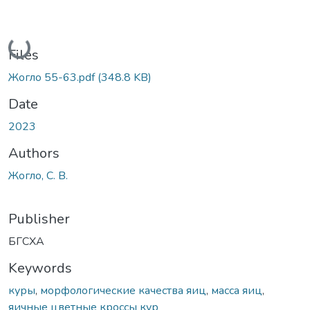
Loading...
Files
Жогло 55-63.pdf
(348.8 KB)
Date
2023
Authors
Жогло, С. В.
Publisher
БГСХА
Keywords
куры
,
морфологические качества яиц
,
масса яиц
,
яичные цветные кроссы кур