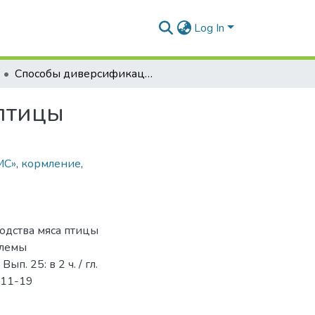
Log In
Способы диверсификации производства мяса птицы
птицы
МС»
,
кормление
,
одства мяса птицы
блемы
п. 25: в 2 ч. / гл.
. 11-19