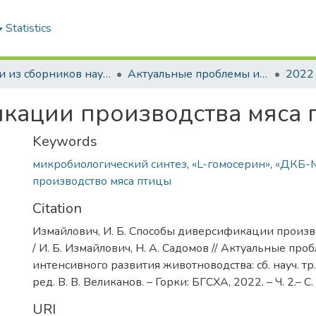
Statistics
Статьи из сборников научных трудов
Актуальные проблемы интенсивного развития животноводства: сб. науч. тр.
2022
кации производства мяса 
Keywords
микробиологический синтез
,
«L-гомосерин»
,
«ДКБ-
производство мяса птицы
Citation
Измайлович, И. Б. Способы диверсификации произв
/ И. Б. Измайлович, Н. А. Садомов // Актуальные про
интенсивного развития животноводства: сб. науч. тр. Вы
ред. В. В. Великанов. – Горки: БГСХА, 2022. – Ч. 2.– С
URI