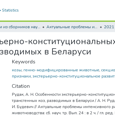
Statistics
Статьи из сборников научных трудов
Актуальные проблемы интенсивного развития животноводства: сб. науч. тр.
2021
ьерно-конституциональных
азводимых в Беларуси
Keywords
козы
,
генно-модифицированные животные
,
секци
признаки
,
экстерьерно-конституциональное разви
Citation
Рудак, А. Н. Особенности экстерьерно-конституцио
трансгенных коз, разводимых в Беларуси / А. Н. Руда
И. Будевич // Актуальные проблемы интенсивного р
животноводства: сб. науч. тр. Вып. 24 : в 2 ч. / гл. ред.