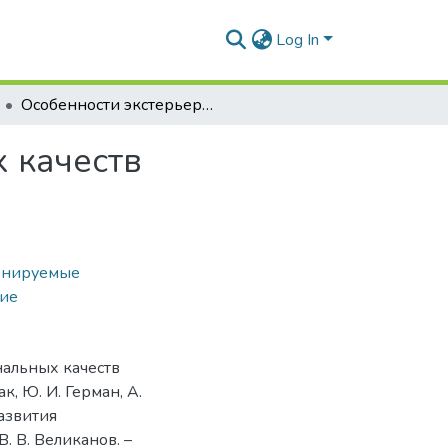
Log In
Особенности экстерьерно-конституциональных качеств трансгенных коз, разводимых в Беларуси
 качеств
онируемые
тие
нальных качеств
к, Ю. И. Герман, А.
азвития
 В. В. Великанов. –