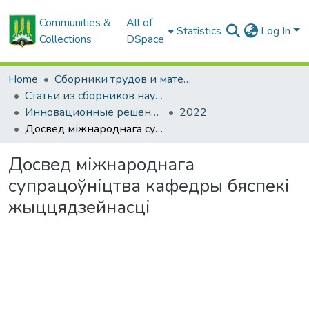
Communities &
All of
Statistics
Log In
Collections
DSpace
Home
Сборники трудов и материалов конференций
Статьи из сборников научных трудов
Инновационные решения в технологиях и механизации сельскохозяйственного производства
2022
Досвед міжнароднага супрацоўніцтва кафедры бяспекі жыццядзейнасці
Досвед міжнароднага
супрацоўніцтва кафедры бяспекі
жыццядзейнасці