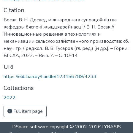
Citation
Босак, В. Н. Досвед міжнароднага супрацоўніцтва
кафедры бяспекі жыццядзейнасці / В. Н. Босак //
Инновационные решения в технологиях и
механизации сельскохозяйственного производства: сб.
науч. тр. / редкол.: В. В. Гусаров (гл. ред.) [и др.]. – Горки :
БГСХА, 2022. – Вып. 7. – С. 10-14
URI
https://elib.baa.by/handle/123456789/4233
Collections
2022
Full item page
DSpace software
copyright © 2002-2026
LYRASIS