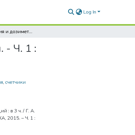
Log In
Радиометрия и дозиметрия : курс лекций : в 3 ч. - Ч. 1 : Радиометрия ионизирующих излучений
- Ч. 1 :
ия
,
счетчики
: в 3 ч. / Г. А.
А, 2015. – Ч. 1 :