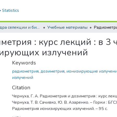
Statistics
Кафедра селекции и биотехнологии растений
Учебные материалы
трия : курс лекций : в 3 ч. 
зирующих излучений
Keywords
радиометрия
,
дозиметрия
,
ионизирующие излучен
излучений
Citation
Чернуха, Г. А. Радиометрия и дозиметрия : курс лекций 
Чернуха, Т. В. Сачивко, Ю. В. Азаренко. – Горки : БГСХ
Радиометрия ионизирующих излучений. – 95 с.