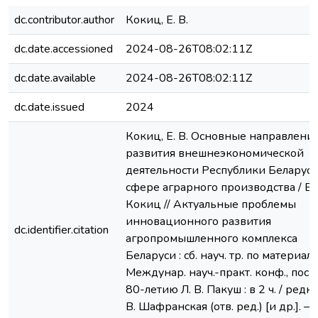
dc.contributor.author
Кокиц, Е. В.
dc.date.accessioned
2024-08-26T08:02:11Z
dc.date.available
2024-08-26T08:02:11Z
dc.date.issued
2024
Кокиц, Е. В. Основные направлени
развития внешнеэкономической
деятельности Республики Беларусь
сфере аграрного производства / Е. 
Кокиц // Актуальные проблемы
инновационного развития
dc.identifier.citation
агропромышленного комплекса
Беларуси : сб. науч. тр. по материал
Междунар. науч.-практ. конф., посв
80-летию Л. В. Пакуш : в 2 ч. / редкол
В. Шафранская (отв. ред.) [и др.]. –