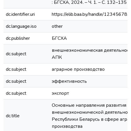
: БГСХА, 2024. – Ч. 1. – С. 132–135
dc.identifier.uri
https://elib.baa.by/handle/12345678
dc.language.iso
other
dc.publisher
БГСХА
внешнеэкономическая деятельнос
dc.subject
АПК
dc.subject
аграрное производство
dc.subject
эффективность
dc.subject
экспорт
Основные направления развития
внешнеэкономической деятельнос
dc.title
Республики Беларусь в сфере агра
производства