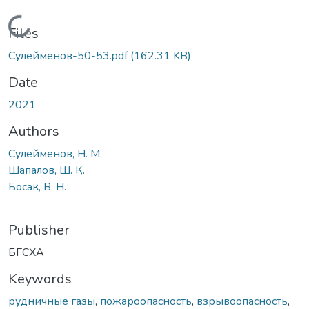
Loading...
Files
Сулейменов-50-53.pdf
(162.31 KB)
Date
2021
Authors
Сулейменов, Н. М.
Шапалов, Ш. К.
Босак, В. Н.
Publisher
БГСХА
Keywords
рудничные газы
,
пожароопасность
,
взрывоопасность
,