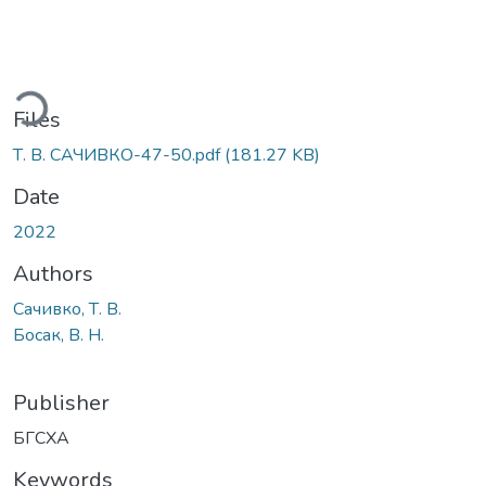
ding...
Files
Т. В. САЧИВКО-47-50.pdf
(181.27 KB)
Date
2022
Authors
Сачивко, Т. В.
Босак, В. Н.
Publisher
БГСХА
Keywords