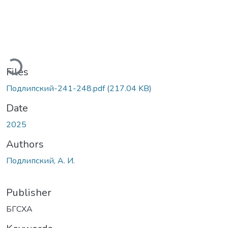
oading...
Files
Подлипский-241-248.pdf
(217.04 KB)
Date
2025
Authors
Подлипский, А. И.
Publisher
БГСХА