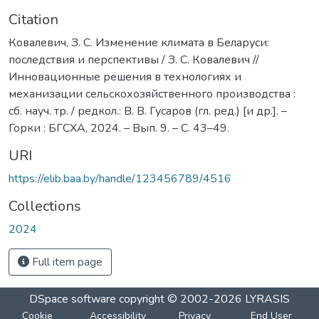
Citation
Ковалевич, З. С. Изменение климата в Беларуси:
последствия и перспективы / З. С. Ковалевич //
Инновационные решения в технологиях и
механизации сельскохозяйственного производства :
сб. науч. тр. / редкол.: В. В. Гусаров (гл. ред.) [и др.]. –
Горки : БГСХА, 2024. – Вып. 9. – С. 43–49.
URI
https://elib.baa.by/handle/123456789/4516
Collections
2024
Full item page
DSpace software
copyright © 2002-2026
LYRASIS
Cookie
Accessibility
Privacy
End User