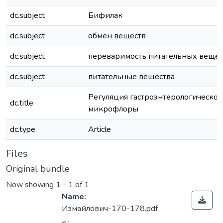
dc.subject
Бифилак
dc.subject
обмен веществ
dc.subject
переваримость питательных вещес
dc.subject
питательные вещества
Регуляция гастроэнтерологической
dc.title
микрофлоры
dc.type
Article
Files
Original bundle
Now showing
1 - 1 of 1
Name:
Измайлович-170-178.pdf