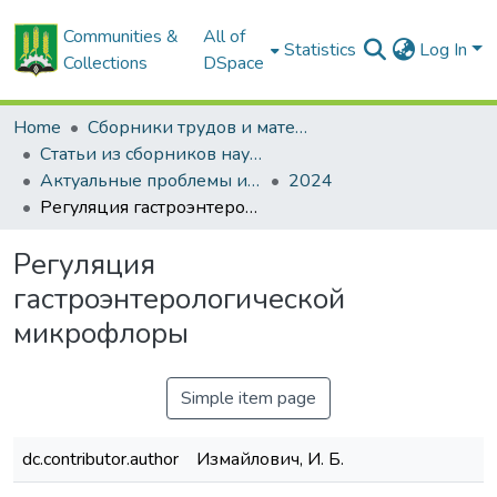
Communities &
All of
Statistics
Log In
Collections
DSpace
Home
Сборники трудов и материалов конференций
Статьи из сборников научных трудов
Актуальные проблемы интенсивного развития животноводства: сб. науч. тр.
2024
Регуляция гастроэнтерологической микрофлоры
Регуляция
гастроэнтерологической
микрофлоры
Simple item page
dc.contributor.author
Измайлович, И. Б.