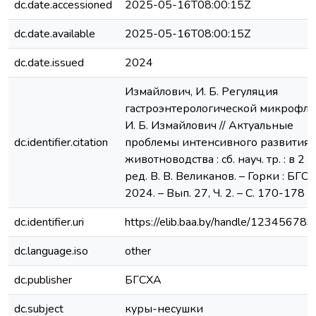
dc.date.accessioned
2025-05-16T08:00:15Z
dc.date.available
2025-05-16T08:00:15Z
dc.date.issued
2024
Измайлович, И. Б. Регуляция
гастроэнтерологической микрофло
И. Б. Измайлович // Актуальные
dc.identifier.citation
проблемы интенсивного развития
животноводства : сб. науч. тр. : в 2 ч. 
ред. В. В. Великанов. – Горки : БГСХ
2024. – Вып. 27, Ч. 2. – С. 170-178
dc.identifier.uri
https://elib.baa.by/handle/12345678
dc.language.iso
other
dc.publisher
БГСХА
dc.subject
куры-несушки