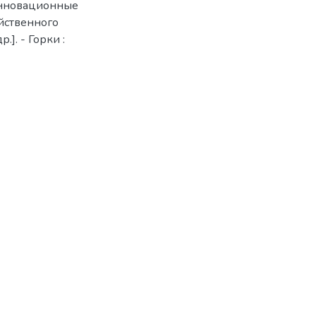
 Инновационные
йственного
р.]. - Горки :