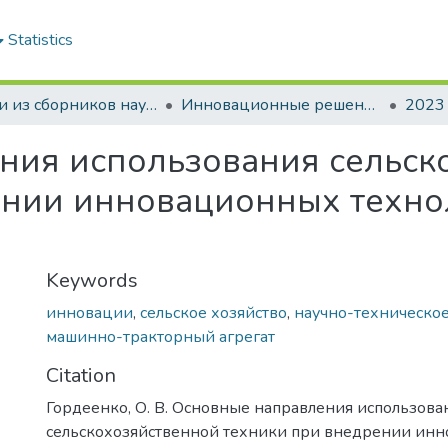
Statistics
Статьи из сборников научных трудов
Инновационные решения в технологиях и механизации сельскохозяйственного производства
2023
ния использования сельск
ении инновационных техно
Keywords
инновации
,
сельское хозяйство
,
научно-техническое
машинно-тракторный агрегат
Citation
Гордеенко, О. В. Основные направления использова
сельскохозяйственной техники при внедрении ин