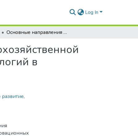
Log In
Основные направления использования сельскохозяйственной техники при внедрении инновационных технологий в растениеводстве
охозяйственной
логий в
 развитие
,
ния
новационных