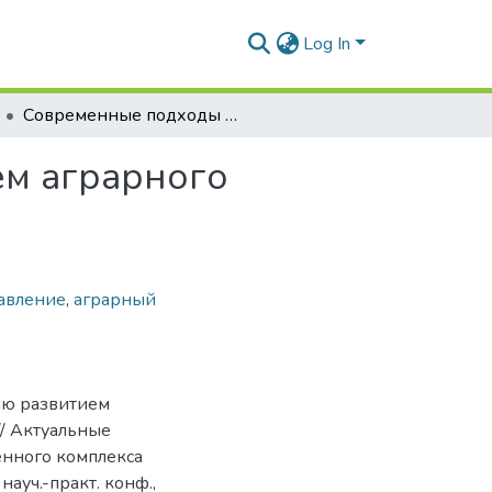
Log In
Современные подходы к управлению развитием аграрного человеческого капитала
м аграрного
авление
,
аграрный
ию развитием
// Актуальные
нного комплекса
науч.-практ. конф.,