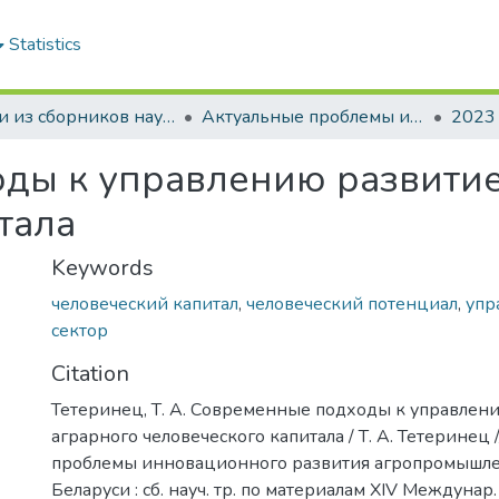
Statistics
Статьи из сборников научных трудов
Актуальные проблемы инновационного развития агропромышленного комплекса Беларуси
2023
ды к управлению развитие
тала
Keywords
человеческий капитал
,
человеческий потенциал
,
упр
сектор
Citation
Тетеринец, Т. А. Современные подходы к управлен
аграрного человеческого капитала / Т. А. Тетеринец 
проблемы инновационного развития агропромышле
Беларуси : сб. науч. тр. по материалам XIV Междунар. 