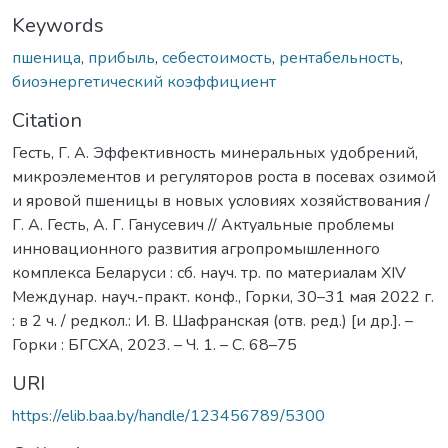
Keywords
пшеница
,
прибыль
,
себестоимость
,
рентабельность
,
биоэнергетический коэффициент
Citation
Гесть, Г. А. Эффективность минеральных удобрений,
микроэлементов и регуляторов роста в посевах озимой
и яровой пшеницы в новых условиях хозяйствования /
Г. А. Гесть, А. Г. Ганусевич // Актуальные проблемы
инновационного развития агропромышленного
комплекса Беларуси : сб. науч. тр. по материалам XIV
Междунар. науч.-практ. конф., Горки, 30–31 мая 2022 г.
: в 2 ч. / редкол.: И. В. Шафранская (отв. ред.) [и др.]. –
Горки : БГСХА, 2023. – Ч. 1. – С. 68–75
URI
https://elib.baa.by/handle/123456789/5300