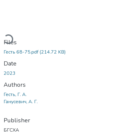
ading...
Files
Гесть 68-75.pdf
(214.72 KB)
Date
2023
Authors
Гесть, Г. А.
Ганусевич, А. Г.
Publisher
БГСХА