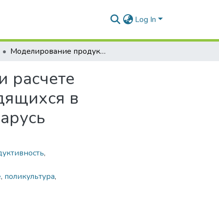
Log In
Моделирование продукционных процессов при расчете потенциальных возможностей водоемов, находящихся в различных зонах рыбоводства Республики Беларусь
и расчете
дящихся в
арусь
уктивность
,
е
,
поликультура
,