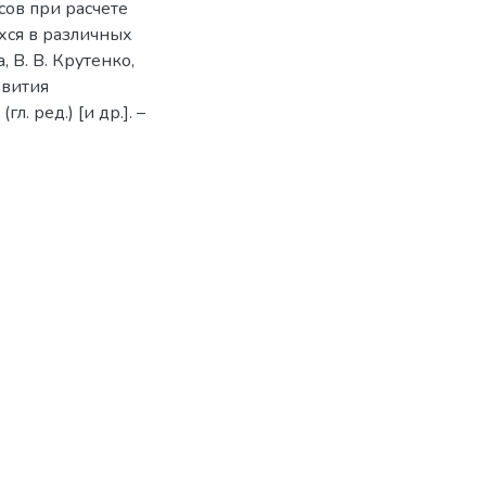
сов при расчете
ся в различных
, В. В. Крутенко,
звития
гл. ред.) [и др.]. –