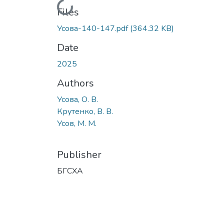
Loading...
Files
Усова-140-147.pdf
(364.32 KB)
Date
2025
Authors
Усова, О. В.
Крутенко, В. В.
Усов, М. М.
Publisher
БГСХА