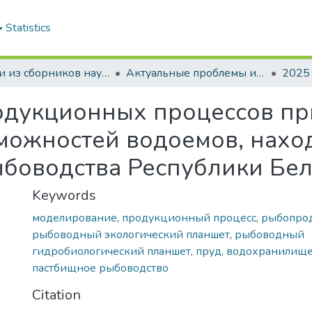
Statistics
Статьи из сборников научных трудов
Актуальные проблемы интенсивного развития животноводства: сб. науч. тр.
2025
дукционных процессов пр
можностей водоемов, нахо
ыбоводства Республики Бел
Keywords
моделирование
,
продукционный процесс
,
рыбопрод
рыбоводный экологический планшет
,
рыбоводный
гидробиологический планшет
,
пруд
,
водохранилищ
пастбищное рыбоводство
Citation