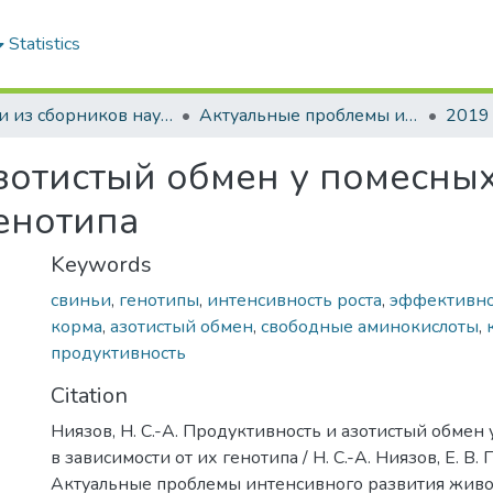
Statistics
Статьи из сборников научных трудов
Актуальные проблемы интенсивного развития животноводства: сб. науч. тр.
2019
зотистый обмен у помесных
генотипа
Keywords
свиньи
,
генотипы
,
интенсивность роста
,
эффективно
корма
,
азотистый обмен
,
свободные аминокислоты
,
продуктивность
Citation
Ниязов, Н. С.-А. Продуктивность и азотистый обмен
в зависимости от их генотипа / Н. С.-А. Ниязов, Е. В. 
Актуальные проблемы интенсивного развития животн