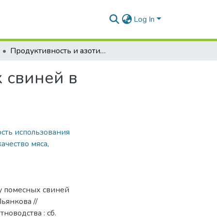
Log In
Продуктивность и азотистый обмен у помесных свиней в зависимости от их генотипа
 свиней в
сть использования
качество мяса
,
 у помесных свиней
Пьянкова //
оводства : сб.