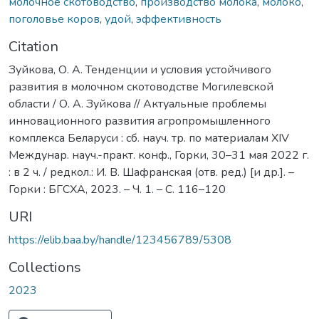
молочное скотоводство
,
производство молока
,
молоко
,
поголовье коров
,
удой
,
эффективность
Citation
Зуйкова, О. А. Тенденции и условия устойчивого
развития в молочном скотоводстве Могилевской
области / О. А. Зуйкова // Актуальные проблемы
инновационного развития агропромышленного
комплекса Беларуси : сб. науч. тр. по материалам XIV
Междунар. науч.-практ. конф., Горки, 30–31 мая 2022 г.
: в 2 ч. / редкол.: И. В. Шафранская (отв. ред.) [и др.]. –
Горки : БГСХА, 2023. – Ч. 1. – С. 116–120
URI
https://elib.baa.by/handle/123456789/5308
Collections
2023