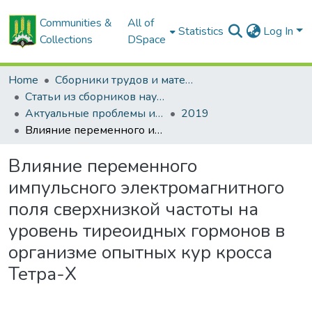
Communities &
All of
Statistics
Log In
Collections
DSpace
Home
Сборники трудов и материалов конференций
Статьи из сборников научных трудов
Актуальные проблемы интенсивного развития животноводства: сб. науч. тр.
2019
Влияние переменного импульсного электромагнитного поля сверхнизкой частоты на уровень тиреоидных гормонов в организме опытных кур кросса Тетра-Х
Влияние переменного
импульсного электромагнитного
поля сверхнизкой частоты на
уровень тиреоидных гормонов в
организме опытных кур кросса
Тетра-Х