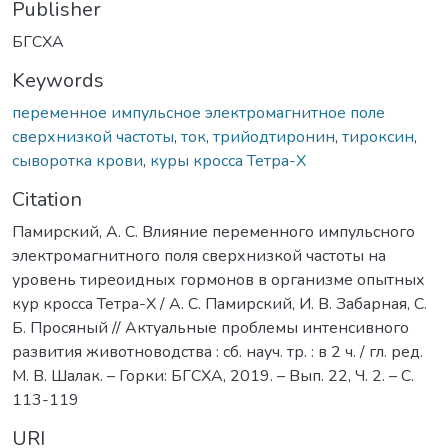
Publisher
БГСХА
Keywords
переменное импульсное электромагнитное поле
сверхнизкой частоты
,
ток
,
трийодтиронин
,
тироксин
,
сыворотка крови
,
куры кросса Тетра-Х
Citation
Памирский, А. С. Влияние переменного импульсного
электромагнитного поля сверхнизкой частоты на
уровень тиреоидных гормонов в организме опытных
кур кросса Тетра-Х / А. С. Памирский, И. В. Забарная, С.
Б. Просяный // Актуальные проблемы интенсивного
развития животноводства : сб. науч. тр. : в 2 ч. / гл. ред.
М. В. Шалак. – Горки: БГСХА, 2019. – Вып. 22, Ч. 2. – С.
113-119
URI