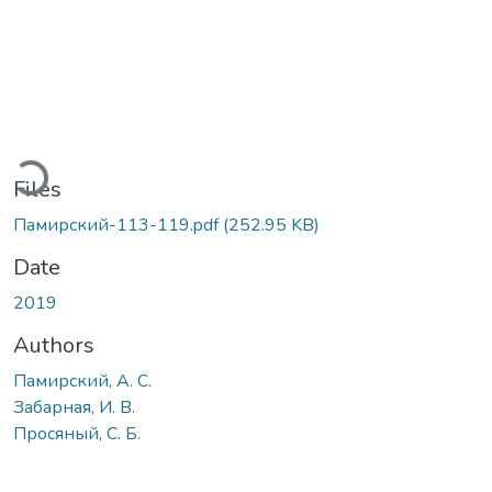
ading...
Files
Памирский-113-119.pdf
(252.95 KB)
Date
2019
Authors
Памирский, А. С.
Забарная, И. В.
Просяный, С. Б.