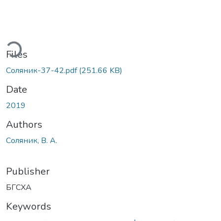
ding...
Files
Соляник-37-42.pdf
(251.66 KB)
Date
2019
Authors
Соляник, В. А.
Publisher
БГСХА
Keywords