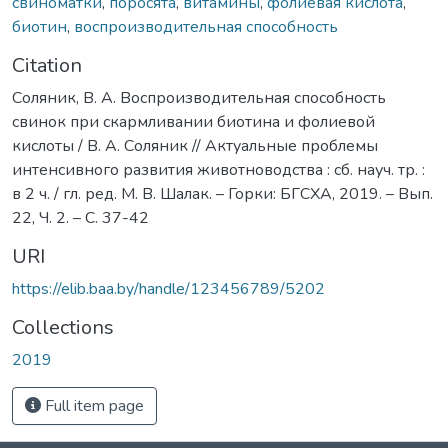
свиноматки
,
поросята
,
витамины
,
фолиевая кислота
,
биотин
,
воспроизводительная способность
Citation
Соляник, В. А. Воспроизводительная способность
свинок при скармливании биотина и фолиевой
кислоты / В. А. Соляник // Актуальные проблемы
интенсивного развития животноводства : сб. науч. тр. :
в 2 ч. / гл. ред. М. В. Шалак. – Горки: БГСХА, 2019. – Вып.
22, Ч. 2. – С. 37-42
URI
https://elib.baa.by/handle/123456789/5202
Collections
2019
Full item page