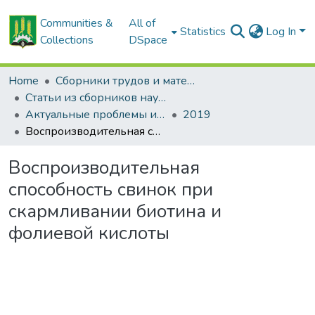
Communities &
All of
Statistics
Log In
Collections
DSpace
Home
Сборники трудов и материалов конференций
Статьи из сборников научных трудов
Актуальные проблемы интенсивного развития животноводства: сб. науч. тр.
2019
Воспроизводительная способность свинок при скармливании биотина и фолиевой кислоты
Воспроизводительная
способность свинок при
скармливании биотина и
фолиевой кислоты