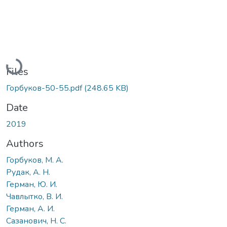
Loading...
Files
Горбуков-50-55.pdf
(248.65 KB)
Date
2019
Authors
Горбуков, М. А.
Рудак, А. Н.
Герман, Ю. И.
Чавлытко, В. И.
Герман, А. И.
Сазанович, Н. С.