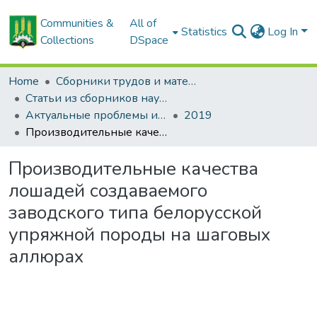
Communities &
All of
Statistics
Log In
Collections
DSpace
Home
Сборники трудов и материалов конференций
Статьи из сборников научных трудов
Актуальные проблемы интенсивного развития животноводства: сб. науч. тр.
2019
Производительные качества лошадей создаваемого заводского типа белорусской упряжной породы на шаговых аллюрах
Производительные качества
лошадей создаваемого
заводского типа белорусской
упряжной породы на шаговых
аллюрах