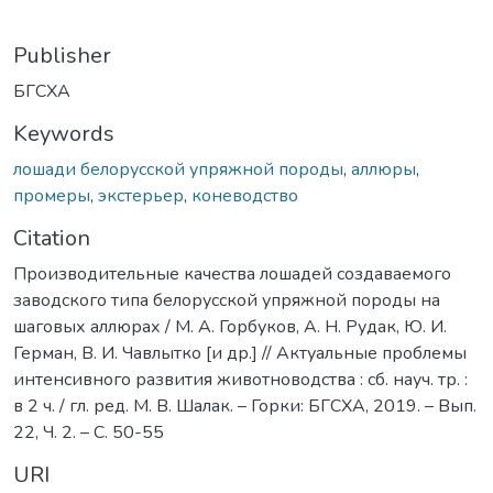
Publisher
БГСХА
Keywords
лошади белорусской упряжной породы
,
аллюры
,
промеры
,
экстерьер
,
коневодство
Citation
Производительные качества лошадей создаваемого
заводского типа белорусской упряжной породы на
шаговых аллюрах / М. А. Горбуков, А. Н. Рудак, Ю. И.
Герман, В. И. Чавлытко [и др.] // Актуальные проблемы
интенсивного развития животноводства : сб. науч. тр. :
в 2 ч. / гл. ред. М. В. Шалак. – Горки: БГСХА, 2019. – Вып.
22, Ч. 2. – С. 50-55
URI