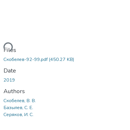
ding...
Files
Скобелев-92-99.pdf
(450.27 KB)
Date
2019
Authors
Скобелев, В. В.
Базылев, С. Е.
Серяков, И. С.