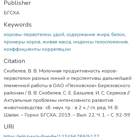
Publisher
БГСХА
Keywords
коровы-первотелки
,
удой
,
содержание жира
,
белок
,
промеры коров
,
живая масса
,
индексы телосложения
,
коэффициенты корреляции
Citation
Скобелев, В. В. Молочная продуктивность коров-
первотелок разных линий и перспективы дальнейшей
племенной работы в ОАО «Песковское» Березовского
районам / В. В. Скобелев, С. Е. Базылев, И. С. Серяков //
Актуальные проблемы интенсивного развития
животноводства : сб. науч. тр. : в 2 ч. / гл. ред. М. В.
Шалак. – Горки: БГСХА, 2019. – Вып. 22, Ч. 1. – С. 92-99
URI
https://elib.baa.by/handle/123456789/5177