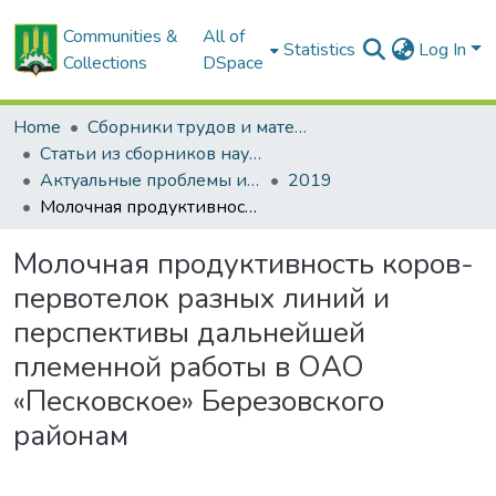
Communities &
All of
Statistics
Log In
Collections
DSpace
Home
Сборники трудов и материалов конференций
Статьи из сборников научных трудов
Актуальные проблемы интенсивного развития животноводства: сб. науч. тр.
2019
Молочная продуктивность коров-первотелок разных линий и перспективы дальнейшей племенной работы в ОАО «Песковское» Березовского районам
Молочная продуктивность коров-
первотелок разных линий и
перспективы дальнейшей
племенной работы в ОАО
«Песковское» Березовского
районам