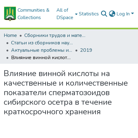
Communities &
All of
Statistics
Log In
Collections
DSpace
Home
Сборники трудов и материалов конференций
Статьи из сборников научных трудов
Актуальные проблемы интенсивного развития животноводства: сб. науч. тр.
2019
Влияние винной кислоты на качественные и количественные показатели сперматозоидов сибирского осетра в течение краткосрочного хранения
Влияние винной кислоты на
качественные и количественные
показатели сперматозоидов
сибирского осетра в течение
краткосрочного хранения