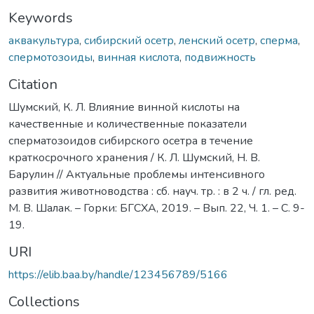
Keywords
аквакультура
,
сибирский осетр
,
ленский осетр
,
сперма
,
спермотозоиды
,
винная кислота
,
подвижность
Citation
Шумский, К. Л. Влияние винной кислоты на
качественные и количественные показатели
сперматозоидов сибирского осетра в течение
краткосрочного хранения / К. Л. Шумский, Н. В.
Барулин // Актуальные проблемы интенсивного
развития животноводства : сб. науч. тр. : в 2 ч. / гл. ред.
М. В. Шалак. – Горки: БГСХА, 2019. – Вып. 22, Ч. 1. – С. 9-
19.
URI
https://elib.baa.by/handle/123456789/5166
Collections