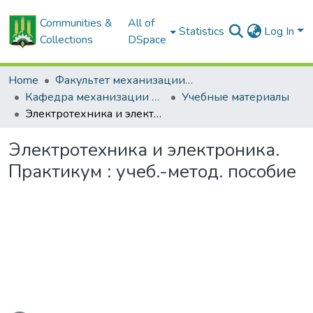
Communities &
All of
Statistics
Log In
Collections
DSpace
Home
Факультет механизации сельского хозяйства
Кафедра механизации животноводства и электрификации сельскохозяйственного производства
Учебные материалы
Электротехника и электроника. Практикум : учеб.-метод. пособие
Электротехника и электроника.
Практикум : учеб.-метод. пособие
ading...