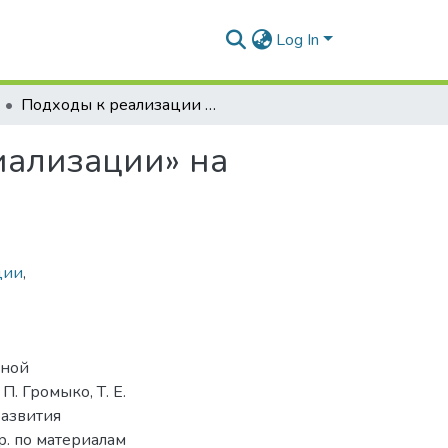
Log In
Подходы к реализации стратегии «умной специализации» на региональном уровне в АПК
иализации» на
ции
,
мной
. Громыко, Т. Е.
развития
р. по материалам