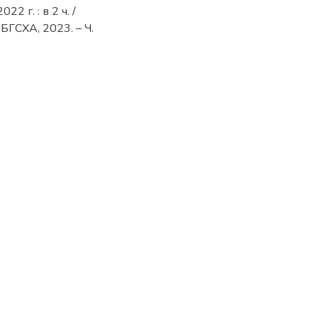
2 г. : в 2 ч. /
: БГСХА, 2023. – Ч.