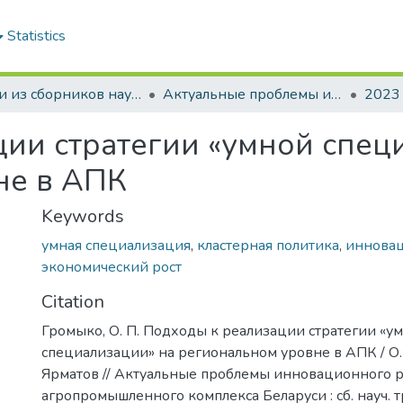
Statistics
Статьи из сборников научных трудов
Актуальные проблемы инновационного развития агропромышленного комплекса Беларуси
2023
ии стратегии «умной спец
не в АПК
Keywords
умная специализация
,
кластерная политика
,
иннова
экономический рост
Citation
Громыко, О. П. Подходы к реализации стратегии «у
специализации» на региональном уровне в АПК / О. П
Ярматов // Актуальные проблемы инновационного 
агропромышленного комплекса Беларуси : сб. науч. т