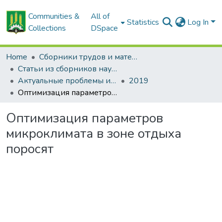
Communities &
All of
Statistics
Log In
Collections
DSpace
Home
Сборники трудов и материалов конференций
Статьи из сборников научных трудов
Актуальные проблемы интенсивного развития животноводства: сб. науч. тр.
2019
Оптимизация параметров микроклимата в зоне отдыха поросят
Оптимизация параметров
микроклимата в зоне отдыха
поросят