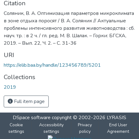
Citation
Соляник, В. А. Оптимизация параметров микроклимата
в зоне отдыха поросят / В. А. Соляник // Актуальные
проблемы интенсивного развития животноводства : сб.
науч. тр. : в 2 ч. / гл. ред. М. В. Шалак. – Горки: БГСХА,
2019. – Вып. 22, Ч. 2. – С. 31-36
URI
https://elib.baa.by/handle/123456789/5201
Collections
2019
Full item page
DSpace software
copyright © 2002-2026
LYRASIS
Cookie
Accessibility
Privacy
End User
settings
settings
policy
Agreement