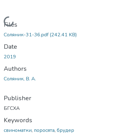
Loading...
Files
Соляник-31-36.pdf
(242.41 KB)
Date
2019
Authors
Соляник, В. А.
Publisher
БГСХА
Keywords
свиноматки
,
поросята
,
брудер