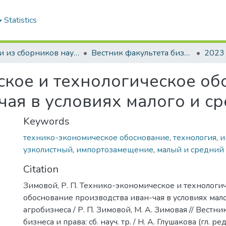
Statistics
Статьи из сборников научных трудов
Вестник факультета бизнеса и права
2023
кое и технологическое об
чая в условиях малого и с
Keywords
технико-экономическое обоснование
,
технология
,
и
узколистный
,
импортозамещение
,
малый и средний
Citation
Зимовой, Р. П. Технико-экономическое и технологи
обоснование производства иван-чая в условиях мал
агробизнеса / Р. П. Зимовой, М. А. Зимовая // Вестн
бизнеса и права: сб. науч. тр. / Н. А. Глушакова (гл. ред.