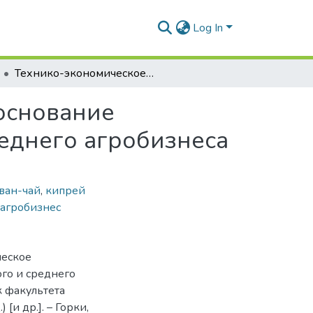
Log In
Технико-экономическое и технологическое обоснование производства иван-чая в условиях малого и среднего агробизнеса
основание
реднего агробизнеса
ван-чай
,
кипрей
 агробизнес
ческое
ого и среднего
ик факультета
) [и др.]. – Горки,